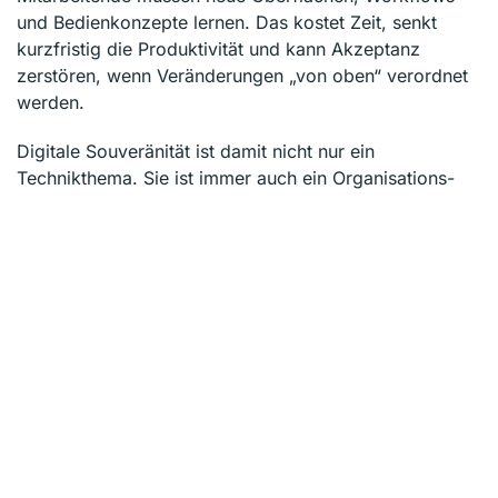
und Bedienkonzepte lernen. Das kostet Zeit, senkt
kurzfristig die Produktivität und kann Akzeptanz
zerstören, wenn Veränderungen „von oben“ verordnet
werden.
Digitale Souveränität ist damit nicht nur ein
Technikthema. Sie ist immer auch ein Organisations-
und Kulturthema.
Eine stille Abhängigkeit entsteht oft durch
Automatisierung
Besonders kritisch wird es dort, wo Abhängigkeiten
nicht als solche wahrgenommen werden, nämlich bei
Automatisierung. Ein Beispiel sind moderne Workflow-
und Integrationsdienste wie „Microsoft Power
Automate“. Solche Werkzeuge starten oft harmlos. Ein
genehmigter Urlaubsantrag, eine automatische
Benachrichtigung oder ein Datenabgleich zwischen