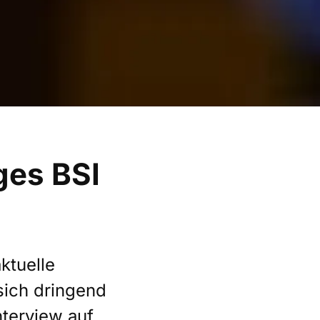
ges BSI
ktuelle
sich dringend
nterview auf