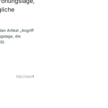
drohungslage,
gliche
en Artikel „Angriff
gslage, die
SI.
Nächster