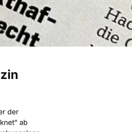
zin
er der
rknet“ ab