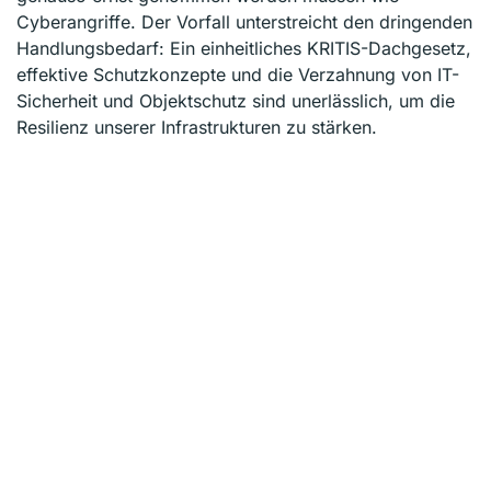
Cyberangriffe. Der Vorfall unterstreicht den dringenden
Handlungsbedarf: Ein einheitliches KRITIS-Dachgesetz,
effektive Schutzkonzepte und die Verzahnung von IT-
Sicherheit und Objektschutz sind unerlässlich, um die
Resilienz unserer Infrastrukturen zu stärken.
Hier geht es zum
Video
.
Vorheriger
Nächster
Kontakt
Michael Wiesner GmbH
Am Flachsacker 4 | D-35708 Haiger