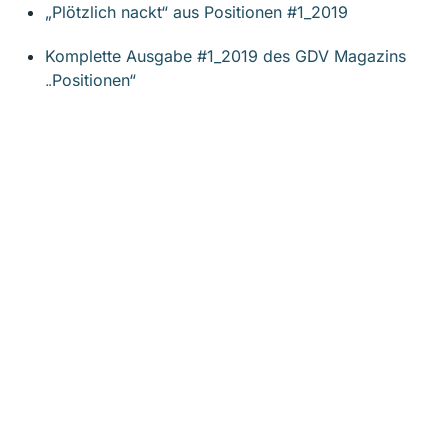
„Plötzlich nackt“ aus Positionen #1_2019
Komplette Ausgabe #1_2019 des GDV Magazins
„Positionen“
Vorheriger
Nächster
Kontakt
Michael Wiesner GmbH
Am Flachsacker 4 | D-35708 Haiger
T: +49 2773 8132623 0