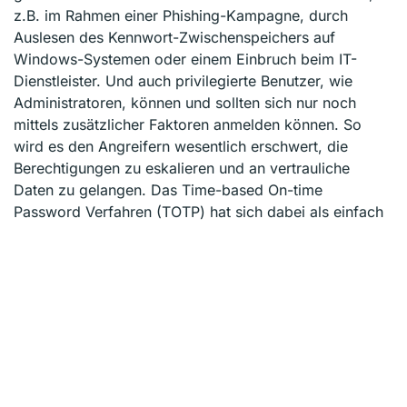
z.B. im Rahmen einer Phishing-Kampagne, durch
Auslesen des Kennwort-Zwischenspeichers auf
Windows-Systemen oder einem Einbruch beim IT-
Dienstleister. Und auch privilegierte Benutzer, wie
Administratoren, können und sollten sich nur noch
mittels zusätzlicher Faktoren anmelden können. So
wird es den Angreifern wesentlich erschwert, die
Berechtigungen zu eskalieren und an vertrauliche
Daten zu gelangen. Das Time-based On-time
Password Verfahren (TOTP) hat sich dabei als einfach
zu implementierendes Verfahren etabliert und benötigt
in der Regel lediglich eine kleine App und etwas
Konfigurationsaufwand. Dort, wo TOTP nicht
praktikabel ist (z.B. auf mobilen Geräten zum Abruf
von E-Mail), kann alternativ mit Zertifikaten gearbeitet
werden. Das Argument der „Unzumutbarkeit“ kann
daher als obsolete betrachtet werden und ist keine
Entschuldigung mehr dafür, keine MFA einzusetzen.