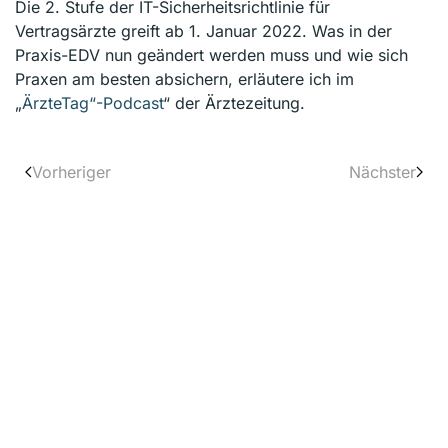
Die 2. Stufe der IT-Sicherheitsrichtlinie für
Vertragsärzte greift ab 1. Januar 2022. Was in der
Praxis-EDV nun geändert werden muss und wie sich
Praxen am besten absichern, erläutere ich im
„
ÄrzteTag“-Podcast
“ der Ärztezeitung.
Vorheriger
Nächster
Kontakt
Michael Wiesner GmbH
Am Flachsacker 4 | D-35708 Haiger
T: +49 2773 8132623 0